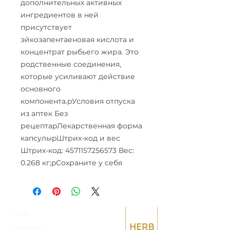
дополнительных активных
ингредиентов в ней
присутствует
эйкозапентаеновая кислота и
концентрат рыбьего жира. Это
родственные соединения,
которые усиливают действие
основного
компонента.pУсловия отпуска
из аптек Без
рецептаpЛекарственная форма
капсулыpШтрих-код и вес
Штрих-код: 4571157256573 Вес:
0.268 кг;pСохраните у себя
О нас
Доставка