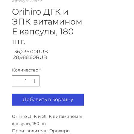
Артикул: 278693
Orihiro ДГК и
ЭПК витамином
Е капсулы, 180
шт.
Обычная
 ‏36,236.00 ‏RUB 
Спеццена
цена
‏28,988.80 ‏RUB
Количество
*
Добавить в корзину
Orihiro ДГК и ЭПК витамином Е
капсулы, 180 шт.
Производитель: Орихиро,