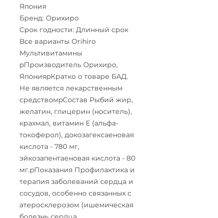
Япония
Бренд: Орихиро
Срок годности: Длинный срок
Все варианты Orihiro
Мультивитамины
pПроизводитель Орихиро,
ЯпонияpКратко о товаре БАД.
Не является лекарственным
средствомpСостав Рыбий жир,
желатин, глицерин (носитель),
крахмал, витамин Е (альфа-
токоферол), докозагексаеновая
кислота - 780 мг,
эйкозапентаеновая кислота - 80
мг.pПоказания Профилактика и
терапия заболеваний сердца и
сосудов, особенно связанных с
атеросклерозом (ишемическая
болезнь сердца,